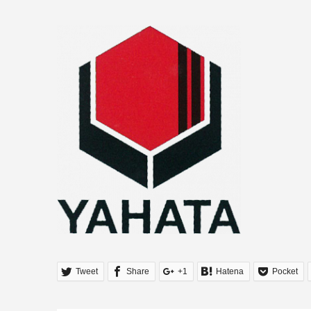
Tweet
Share
+1
Hatena
Pocket