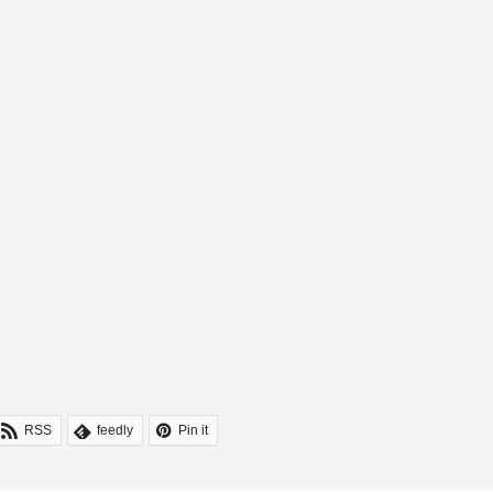
RSS
feedly
Pin it