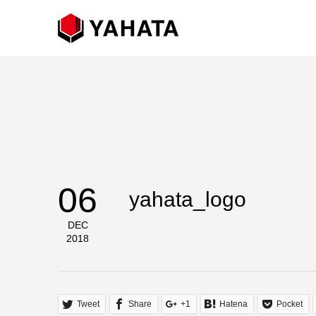
06
yahata_logo
DEC
2018
Tweet
Share
+1
Hatena
Pocket